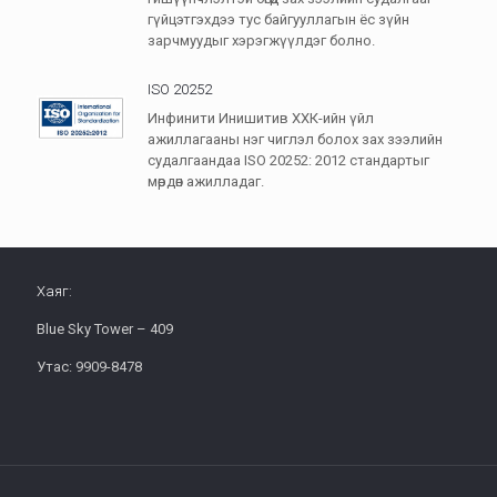
гүйцэтгэхдээ тус байгууллагын ёс зүйн
зарчмуудыг хэрэгжүүлдэг болно.
ISO 20252
Инфинити Инишитив ХХК-ийн үйл
ажиллагааны нэг чиглэл болох зах зээлийн
судалгаандаа ISO 20252: 2012 стандартыг
мөрдөн ажилладаг.
Хаяг:
Blue Sky Tower – 409
Утас: 9909-8478