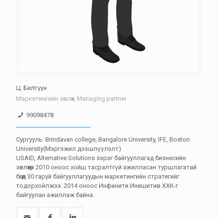
Ц. Билгүүн
Маркетингийн зөвлөх, Managing partner
99098478
Сургууль: Brindavan college, Bangalore University, IFE, Boston
University(Мэргэжил дээшлүүлэлт)
USAID, Alternative Solutions зэрэг байгууллагад бизнесийн
зөвлөхөөр 2010 оноос хойш тасралтгүй ажилласан туршлагатай
бөгөөд 30 гаруй байгууллагуудын маркетингийн стратегийг
тодорхойлжээ. 2014 оноос Инфинити Инишитив ХХК-г
байгуулан ажиллаж байна.