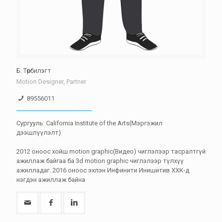
Б. Төрбилэгт
Motion Designer, Partner
89556011
Сургууль: California Institute of the Arts(Мэргэжил
дээшлүүлэлт)
2012 оноос хойш motion graphic(Видео) чиглэлээр тасралтгүй
ажиллаж байгаа ба 3d motion graphic чиглэлээр түлхүү
ажилладаг. 2016 оноос эхлэн Инфинити Инишитив ХХК-д
нэгдэн ажиллаж байна