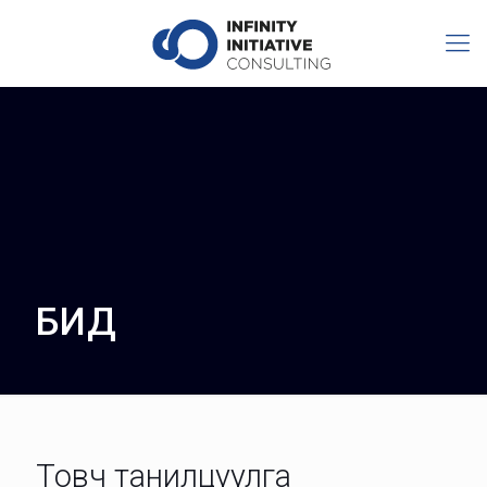
БИД
Товч танилцуулга