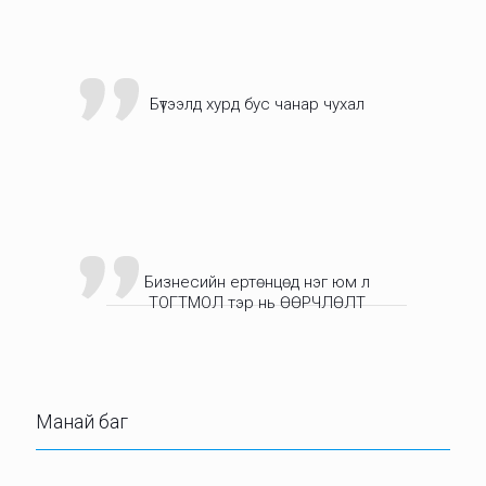
Бүтээлд хурд бус чанар чухал
Бизнесийн ертөнцөд нэг юм л
ТОГТМОЛ тэр нь ӨӨРЧЛӨЛТ
Манай баг