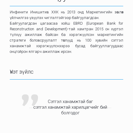
Инфинити Инишитив ХХК нь 2013 онд Маркетингийн зөвлөх
үйлчилгээ үзүүлэх чиглэлтэйгээр байгуулагдсан.
Байгуулагдсан цагаасаа хойш EBRD (European Bank for
Reconstruction and Development)-тай хамтран 2015 он хүртэл
түлхүү ажиллаж байсан ба хэрэгжүүлсэн маркетингийн
стратеги боловсруулалт төслүүд нь 100 хувийн сэтгэл
ханамжтай хэрэгжүүлснээрээ бусад байгууллагуудаас
онцгойрон ялгарч ажиллаж ирсэн.
Үнэт зүйлс
Сэтгэл ханамжтай баг
сэтгэл ханамжтай харилцагчийг бий
болгодог