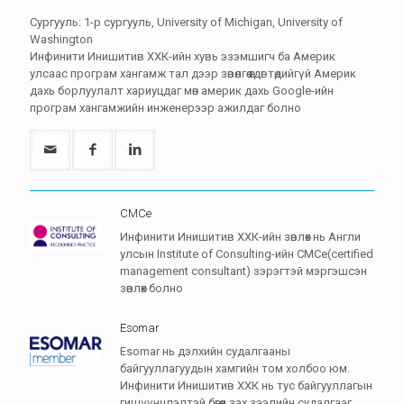
Сургууль: 1-р сургууль, University of Michigan, University of
Washington
Инфинити Инишитив ХХК-ийн хувь эзэмшигч ба Америк
улсаас програм хангамж тал дээр зөвөлгөө өгдөг төдийгүй Америк
дахь борлуулалт хариуцдаг мөн америк дахь Google-ийн
програм хангамжийн инженерээр ажилдаг болно
CMCe
Инфинити Инишитив ХХК-ийн зөвлөх нь Англи
улсын Institute of Consulting-ийн CMCe(certified
management consultant) зэрэгтэй мэргэшсэн
зөвлөх болно
Esomar
Esomar нь дэлхийн судалгааны
байгууллагуудын хамгийн том холбоо юм.
Инфинити Инишитив ХХК нь тус байгууллагын
гишүүнчлэлтэй бөгөөд зах зээлийн судалгааг