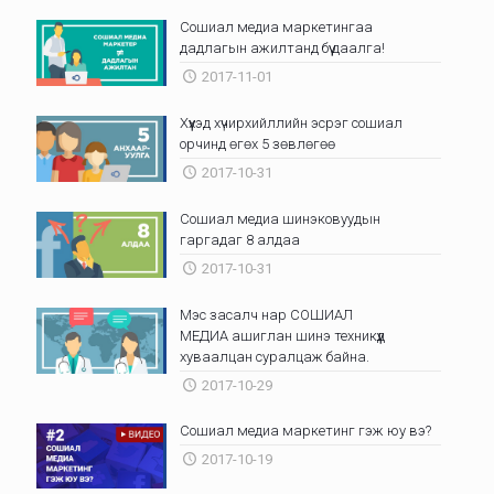
Сошиал медиа маркетингаа
дадлагын ажилтанд бүү даалга!
2017-11-01
Хүүхэд хүчирхийллийн эсрэг сошиал
орчинд өгөх 5 зөвлөгөө
2017-10-31
Сошиал медиа шинэковуудын
гаргадаг 8 алдаа
2017-10-31
Мэс засалч нар СОШИАЛ
МЕДИА ашиглан шинэ техникүүд
хуваалцан суралцаж байна.
2017-10-29
Сошиал медиа маркетинг гэж юу вэ?
2017-10-19