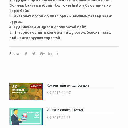
Зочилж байгаа вэбсайт болгоны history буюу түүхийг нь
харж байх
3. Интернет болон сошиал орчны аюулын талаар зааж
сургах
4. Хүүхдийнхээ амьдралд оролцоотой байх
5. Интернет орчинд хэн ч хэний дүр эсгэж болохыг маш
сайн анхааруулах хэрэгтэй
Share
Контентийн ач холбогдол
2017-11-17
И-мэйл бичих 10 соёл
2017-11-13