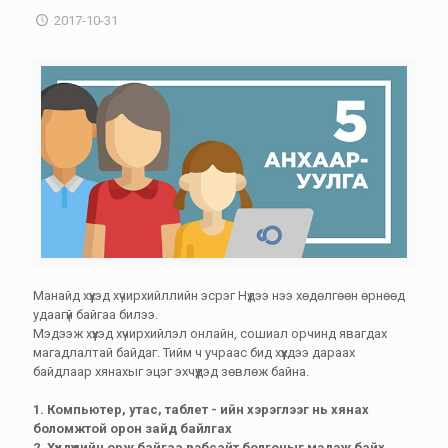
2017-10-31
Манайд хүүхэд хүчирхийллийн эсрэг Нүдээ нээ хөдөлгөөн өрнөөд
удаагүй байгаа билээ.
Мэдээж хүүхэд хүчирхийлэл онлайн, сошиал орчинд явагдах
магадлалтай байдаг. Тийм ч учраас бид хүүхдээ дараах
байдлаар хянахыг эцэг эхчүүдэд зөвлөж байна.
1. Компьютер, утас, таблет - ийн хэрэглээг нь хянах
боломжтой орон зайд байлгах
2. Хүүхдүүдийн орж байгаа вэбсайт болгоныг мэдэж байх.