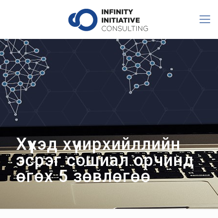
Хүүхэд хүчирхийллийн
эсрэг сошиал орчинд
өгөх 5 зөвлөгөө